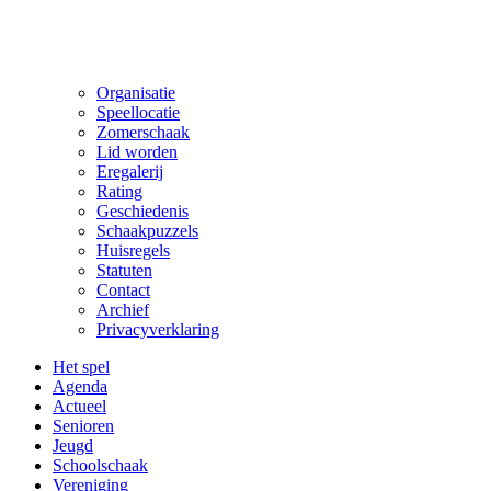
Organisatie
Speellocatie
Zomerschaak
Lid worden
Eregalerij
Rating
Geschiedenis
Schaakpuzzels
Huisregels
Statuten
Contact
Archief
Privacyverklaring
Het spel
Agenda
Actueel
Senioren
Jeugd
Schoolschaak
Vereniging