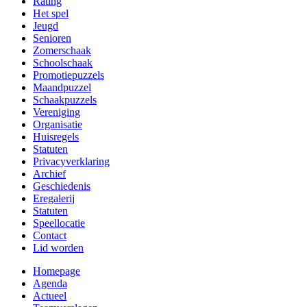
Rating
Het spel
Jeugd
Senioren
Zomerschaak
Schoolschaak
Promotiepuzzels
Maandpuzzel
Schaakpuzzels
Vereniging
Organisatie
Huisregels
Statuten
Privacyverklaring
Archief
Geschiedenis
Eregalerij
Statuten
Speellocatie
Contact
Lid worden
Homepage
Agenda
Actueel