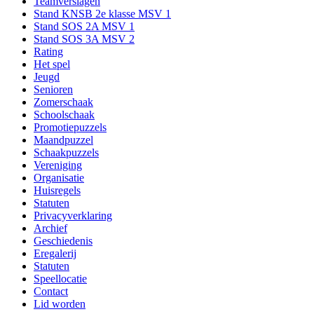
Teamverslagen
Stand KNSB 2e klasse MSV 1
Stand SOS 2A MSV 1
Stand SOS 3A MSV 2
Rating
Het spel
Jeugd
Senioren
Zomerschaak
Schoolschaak
Promotiepuzzels
Maandpuzzel
Schaakpuzzels
Vereniging
Organisatie
Huisregels
Statuten
Privacyverklaring
Archief
Geschiedenis
Eregalerij
Statuten
Speellocatie
Contact
Lid worden