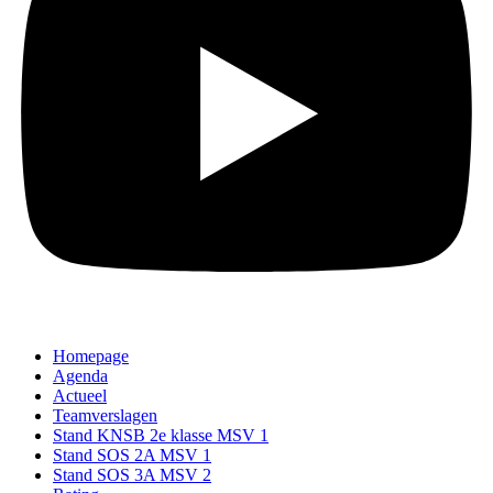
Homepage
Agenda
Actueel
Teamverslagen
Stand KNSB 2e klasse MSV 1
Stand SOS 2A MSV 1
Stand SOS 3A MSV 2