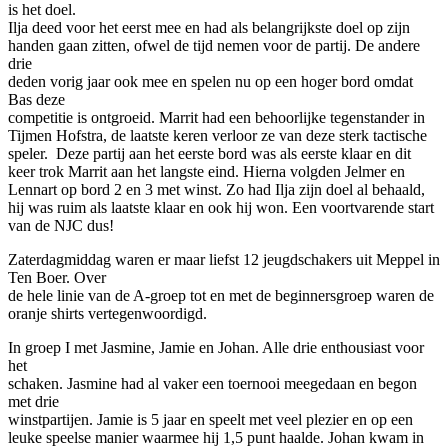
is het doel.
Ilja deed voor het eerst mee en had als belangrijkste doel op zijn
handen gaan zitten, ofwel de tijd nemen voor de partij. De andere
drie
deden vorig jaar ook mee en spelen nu op een hoger bord omdat
Bas deze
competitie is ontgroeid. Marrit had een behoorlijke tegenstander in
Tijmen Hofstra, de laatste keren verloor ze van deze sterk tactische
speler. Deze partij aan het eerste bord was als eerste klaar en dit
keer trok Marrit aan het langste eind. Hierna volgden Jelmer en
Lennart op bord 2 en 3 met winst. Zo had Ilja zijn doel al behaald,
hij was ruim als laatste klaar en ook hij won. Een voortvarende start
van de NJC dus!
Zaterdagmiddag waren er maar liefst 12 jeugdschakers uit Meppel in
Ten Boer. Over
de hele linie van de A-groep tot en met de beginnersgroep waren de
oranje shirts vertegenwoordigd.
In groep I met Jasmine, Jamie en Johan. Alle drie enthousiast voor
het
schaken. Jasmine had al vaker een toernooi meegedaan en begon
met drie
winstpartijen. Jamie is 5 jaar en speelt met veel plezier en op een
leuke speelse manier waarmee hij 1,5 punt haalde. Johan kwam in