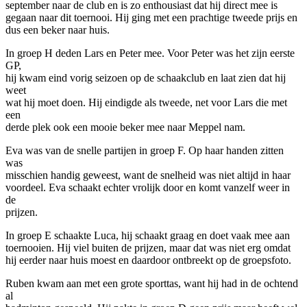
september naar de club en is zo enthousiast dat hij direct mee is
gegaan naar dit toernooi. Hij ging met een prachtige tweede prijs en
dus een beker naar huis.
In groep H deden Lars en Peter mee. Voor Peter was het zijn eerste
GP,
hij kwam eind vorig seizoen op de schaakclub en laat zien dat hij
weet
wat hij moet doen. Hij eindigde als tweede, net voor Lars die met
een
derde plek ook een mooie beker mee naar Meppel nam.
Eva was van de snelle partijen in groep F. Op haar handen zitten
was
misschien handig geweest, want de snelheid was niet altijd in haar
voordeel. Eva schaakt echter vrolijk door en komt vanzelf weer in
de
prijzen.
In groep E schaakte Luca, hij schaakt graag en doet vaak mee aan
toernooien. Hij viel buiten de prijzen, maar dat was niet erg omdat
hij eerder naar huis moest en daardoor ontbreekt op de groepsfoto.
Ruben kwam aan met een grote sporttas, want hij had in de ochtend
al