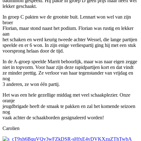
badminton gespeeld. Hij pakte in groep D geen prijs maar heeft wel
lekker geschaakt.
In groep C pakten we de grootste buit. Lennart won wel van zijn
broer
Florian, maar stond naast het podium. Florian was rustig en lekker
aan
het schaken en werd keurig tweede achter Wessel, die lange partijen
speelde en er 6 won. In zijn enige verliespartij ging hij met een stuk
voorsprong helaas door de tijd.
In de A-groep speelde Marrit behoorlijk, maar was naar eigen zegge
niet in topvorm. Voor haar zijn deze rapidpartijen kort en dat vindt
ze minder prettig. Ze verloor van haar tegenstander van vrijdag en
nog
3 anderen, ze won één partij.
Het was een hele gezellige middag met veel schaakplezier. Onze
oranje
jeugdbrigade heeft de smaak te pakken en zal het komende seizoen
nog
vaak achter de schaakborden gesignaleerd worden!
Carolien