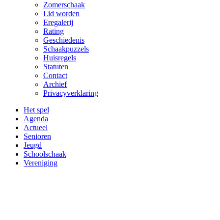
Zomerschaak
Lid worden
Eregalerij
Rating
Geschiedenis
Schaakpuzzels
Huisregels
Statuten
Contact
Archief
Privacyverklaring
Het spel
Agenda
Actueel
Senioren
Jeugd
Schoolschaak
Vereniging